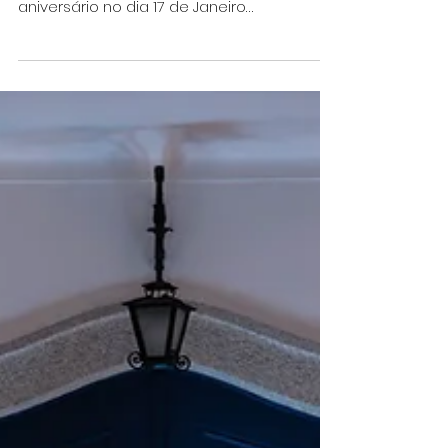
21 de jan.
Nos 50 anos do Poder Local
Democrático
A Associação Amigos da Cidade de
Almada – AACA - comemora o seu 31º
aniversário no dia 17 de Janeiro
assinalando a passagem de 50 anos
sobre as primeiras eleições autárquicas
realizadas em Portugal, assumindo-se
como representante da matriz identitária
republicana, associativista e democrática
da larga maioria do povo almadense. Para