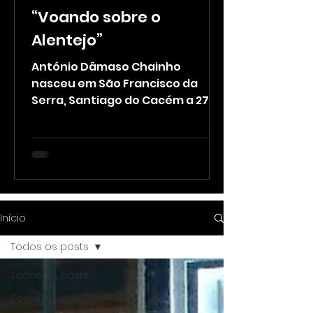
“Voando sobre o
Alentejo”
António Dâmaso Chainho
nasceu em São Francisco da
Serra, Santiago do Cacém a 27
de Janeiro de 1938. Mestre
Chainho, como era
carinhosamente conhecido por
amigos e admiradores, génio da
Guitarra Portuguesa e Amigo
fraterno – foi sócio fundador do
CEDA – Centro de Estudos
Início
Documentais do Alentejo, onde
Todos os posts
solidariamente integrou sempre
os órgãos sociais, sem qualquer
Todos os posts
destaque, e fraternalmente
Sobre
ofereceu espectáculos, para