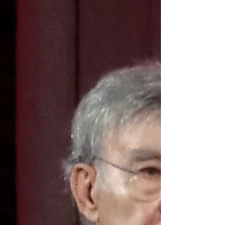
A Constituição é o documento mais
importante de qualquer sistema jurídico e
político porque é aquele que consagra os
direitos fundamentais, a organização dos
poderes do Estado e que define as suas
funções. O seu nome sugere que ela
constitui juridicamente o Estado. Desde o
seu início, no século XIX, que a Constituição
se afirma como a declaração e a garantia
das liberdades (vida, felicidade,
pensamento, iniciativa, propriedade, entre
outros), atenta à imposição de limites ao