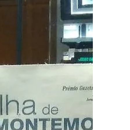
angariação de fundos, tanto à
Desporto
Casa do Alentejo – quando integ
Economia
Sociedade
Opinião
Cultura