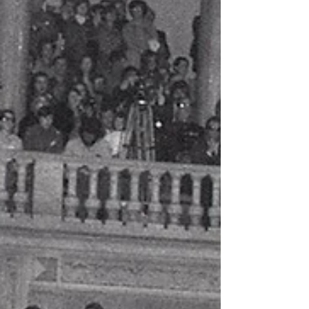
simples, usada para apresentar conteúdos
numa página internet, permitiu às pessoas
trabalhar em conjunto numa rede de
documentos: foi o nascimento da Internet
como rede global de informação. Nesse
mesmo ano em Abril a “Folha” colocou nas
bancas a sua primeira edição
testemunhando até hoje, quase quatro
décadas depois, a evolução do concelho.
Desde a década de 90 que se tem assi