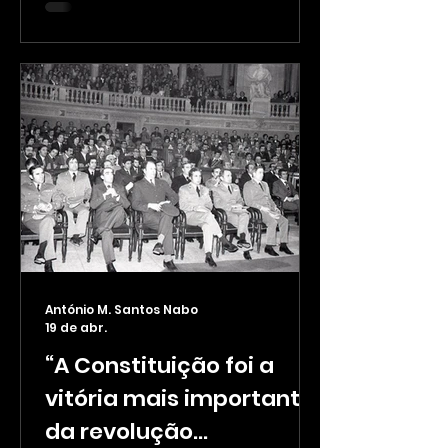
conteúdos numa página
internet, permitiu às pessoas
trabalhar em conjunto numa
rede de documentos: foi o
nascimento da Internet como
rede global de informação.
Nesse mesmo ano em Abril a
“Folha” colocou nas bancas a
sua primeira edição
testemunhando até hoje, quase
quatro décadas depois, a
evolução do concelho. Desde a
década de 90 que se tem assi
António M. Santos Nabo
19 de abr.
“A Constituição foi a
vitória mais importante
da revolução