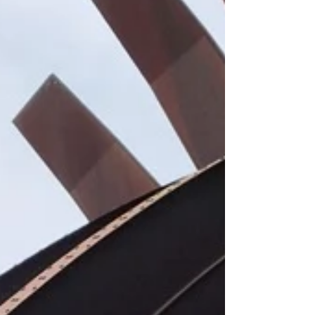
fraternalmente ofereceu espectáculos,
para angariação de fundos, tanto à Casa
do Alentejo – quando integ