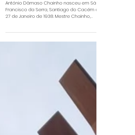
26 de fev.
“Voando sobre o Alentejo”
António Dâmaso Chainho nasceu em São
Francisco da Serra, Santiago do Cacém a
27 de Janeiro de 1938. Mestre Chainho,
como era carinhosamente conhecido por
amigos e admiradores, génio da Guitarra
Portuguesa e Amigo fraterno – foi sócio
fundador do CEDA – Centro de Estudos
Documentais do Alentejo, onde
solidariamente integrou sempre os órgãos
sociais, sem qualquer destaque, e