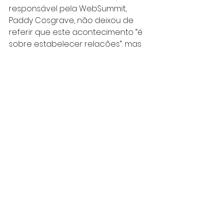
responsável pela WebSummit, 
Paddy Cosgrave, não deixou de 
referir que este acontecimento “é 
sobre estabelecer relações”, mas 
para que estas ligações se 
estabeleçam é necessário que as 
presenças de quem pretender 
captar pessoas para os seus 
concelhos se mexa e esteja aqui 
presente, caso contrário a 
atração será sempre Lisboa e 
apenas Lisboa.
	Este é o potencial de um 
acontecimento como WebSummit 
que, embora tenha lugar em 
Lisboa, pode ser um ponto de 
contacto entre todas as pessoas 
que queiram nele participar e 