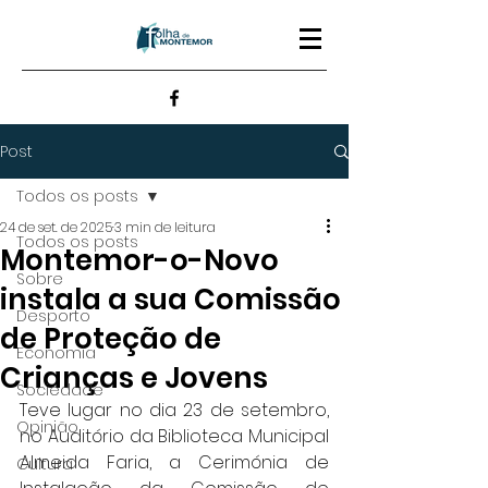
Post
Todos os posts
24 de set. de 2025
3 min de leitura
Todos os posts
Montemor-o-Novo
Sobre
instala a sua Comissão
Desporto
de Proteção de
Economia
Crianças e Jovens
Sociedade
Teve lugar no dia 23 de setembro, 
Opinião
no Auditório da Biblioteca Municipal 
Almeida Faria, a Cerimónia de 
Cultura