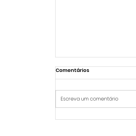
Comentários
Escreva um comentário
O Que Somos?