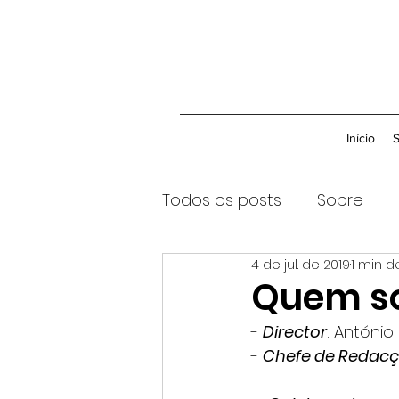
Início
Todos os posts
Sobre
4 de jul. de 2019
1 min de
Quem s
- 
Director
: Antóni
- 
Chefe de Redac