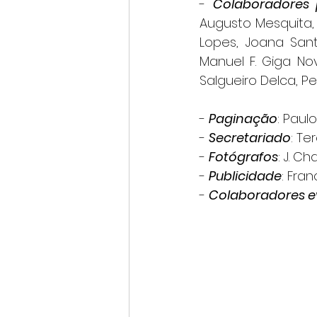
- 
Colaboradores
Augusto Mesquita, 
Lopes, Joana Sant
Manuel F. Giga No
Salgueiro Delca, P
- 
Paginação
: Paulo
- 
Secretariado
: Te
- 
Fotógrafos
: J. C
- 
Publicidade
: Fran
- 
Colaboradores e