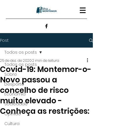
Post
Todos os posts
25 de dez. de 2020
2 min de leitura
Todos os posts
Covid-19: Montemor-o-
Sobre
Novo passou a
Desporto
concelho de risco
Economia
muito elevado -
Sociedade
Conheça as restrições:
Opinião
Cultura