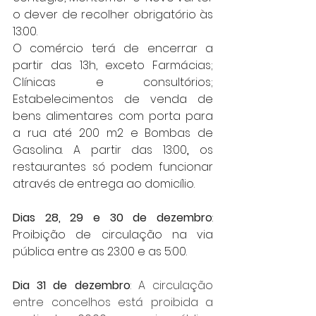
o dever de recolher obrigatório às 
13:00. 
O comércio terá de encerrar a 
partir das 13h, exceto Farmácias; 
Clínicas e consultórios; 
Estabelecimentos de venda de 
bens alimentares com porta para 
a rua até 200 m2 e Bombas de 
Gasolina. A partir das 13:00
,
 os 
restaurantes só podem funcionar 
através de entrega ao domicílio.
Dias 28, 29 e 30 de dezembro
:  
Proibição de circulação na via 
pública entre as 23:00 e as 5:00. 
Dia 31 de dezembro
: A circulação 
entre concelhos está proibida a 